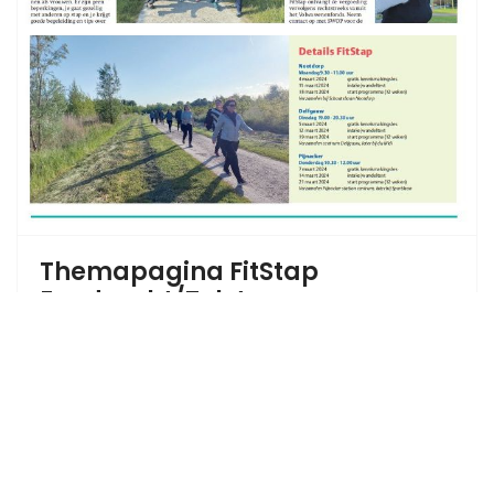
Themapagina FitStap
Eendracht/Telstar
Leuke themapagina in de Telstar over de
voorjaarseditie 2024 van FitStap in Pijnacker-
Nootdorp. Neem jij de eerste stap?